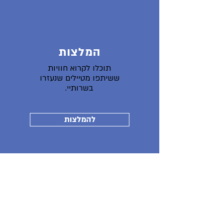
המלצות
תוכלו לקרוא חוויות
ששיתפו מטיילים שנעזרו
בשרותיי.
להמלצות
מאמר ב"למטייל"