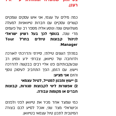
רענן.
​כמה מילים על עצמי, אני איש עסקים שמקיים
קשרים עסקיים עם חברות טייוואניות למעלה
משלושים שנה ונוסע אליה מספר רב של פעמים
מדי שנה.
בנוסף לכך בעל רשיון ישראלי
לניהול קבוצות טיולים בחו"ל Tour
.
Manager
במהלך השנים טיילתי, סיירתי והדרכתי לאורכה
ולרוחבה של טייוואן, צברתי ידע ונסיון רב
שבעקבותיהם פנו אליי רבים בבקשה להדרכה
וייעוץ. עם הזמן, הפך התחביב לעיסוק נוסף
והיום
אני מציע:
1) ייעוץ ותכנון למטייל, לטיול עצמאי
2) אפשרות ליווי לקבוצות סגורות, קבוצות
חברים או מקומות עבודה.
כמי שמצד אחד מכיר את טייוואן לפני ולפנים
וכישראלי מצד שני, אוכל לסייע לכם בצורה
המיטבית לתכנן טיול עצמאי בטייוואן.