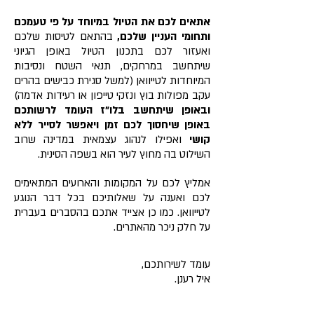
אתאים לכם את הטיול במיוחד על פי טעמכם
ותחומי העניין שלכם,
בהתאם לטיסות שלכם
ואעזור לכם בתכנון הטיול באופן הגיוני
שיתחשב במרחקים, תנאי השטח ונסיבות
המיוחדות לטייוואן (למשל סגירת כבישים בהרים
עקב מפולות בוץ ונזקי טייפון או רעידות אדמה)
ובאופן שיתחשב בלו"ז העומד לרשותכם
באופן שיחסוך לכם זמן ויאפשר לסייר ללא
קושי
ואפילו לנהוג עצמאית במדינה שרוב
השילוט בה מחוץ לעיר הוא בשפה הסינית.
אמליץ לכם על המקומות והארועים המתאימים
לכם ואענה על שאלותיכם בכל דבר הנוגע
לטייוואן. כמו כן אצייד אתכם בהסברים בעברית
על חלק ניכר מהאתרים.
עומד לשירותכם,
איל רענן.